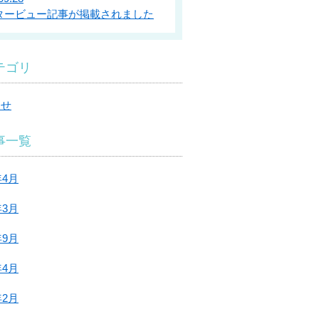
タービュー記事が掲載されました
テゴリ
らせ
事一覧
年4月
年3月
年9月
年4月
年2月